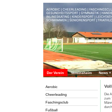
Der Verein
Vereinsheim
News +
Voll
Aerobic
Die A
Cheerleading
zum T
Faschingsclub
Männe
durch
Fußball