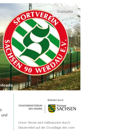
Startseite
nloads
ch
n und
Unser Verein wird mitfinanziert durch
Steuermittel auf der Grundlage des vom