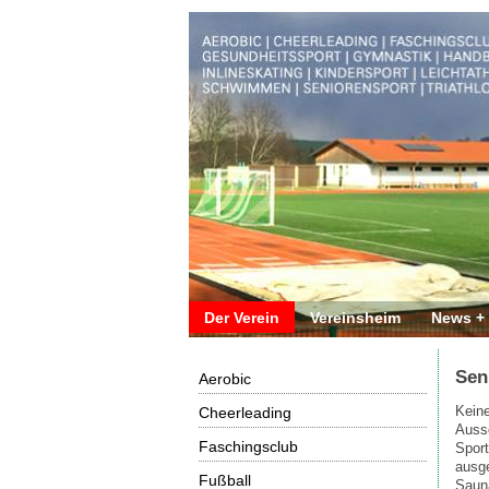
Der Verein
Vereinsheim
News +
Sen
Aerobic
Keine
Cheerleading
Auss
Faschingsclub
Sport
ausge
Fußball
Saun